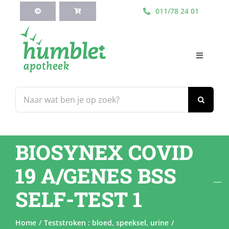
Ga
011/78 24 01
naar
inhoud
Toggle
Navigati
HOME
Zoeken
naar:
Webshop
BIOSYNEX COVID
Blog
19 A/GENES BSS
Diensten
SELF-TEST 1
Contacteer Ons
Home
Teststroken : bloed, speeksel, urine