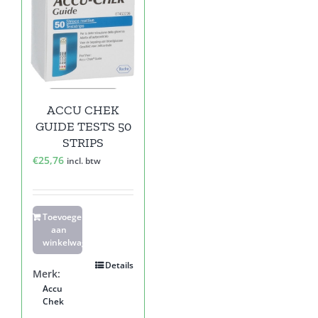
ACCU CHEK
GUIDE TESTS 50
STRIPS
€
25,76
incl. btw
Toevoegen
aan
winkelwagen
Details
Merk:
Accu
Chek