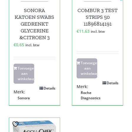
SONORA
COMBUR 3 TEST
KATOEN SWABS
STRIPS 50
GEDRENKT
11896814191
GLYCERINE
€
11,63
incl. btw
&CITROEN 3
€
0,65
incl. btw
Toevoegen
Toevoegen
aan
aan
winkelwagen
winkelwagen
Details
Merk:
Details
Merk:
Roche
Sonora
Diagnostics