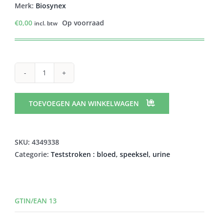
Merk:
Biosynex
€
0,00
Op voorraad
incl. btw
BIOSYNEX
COVID
19
TOEVOEGEN AAN WINKELWAGEN
A/GENES
BSS
SELF-
SKU:
4349338
TEST
Categorie:
Teststroken : bloed, speeksel, urine
1
aantal
GTIN/EAN 13