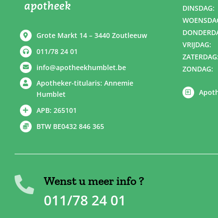
DINSDAG:
WOENSDA
DONDERD
Grote Markt 14 – 3440 Zoutleeuw
VRIJDAG:
011/78 24 01
ZATERDAG
info@apotheekhumblet.be
ZONDAG:
Apotheker-titularis: Annemie
Apoth
Humblet
APB: 265101
BTW BE0432 846 365
Wenst u meer info ?
011/78 24 01