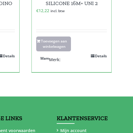
 DINO
SILICONE 16M+ UNI 2
€
12,22
incl. btw
Toevoegen aan
winkelwagen
Details
Details
Mam
Merk:
E LINKS
KLANTENSERVICE
ent voorwaarden
Mijn account