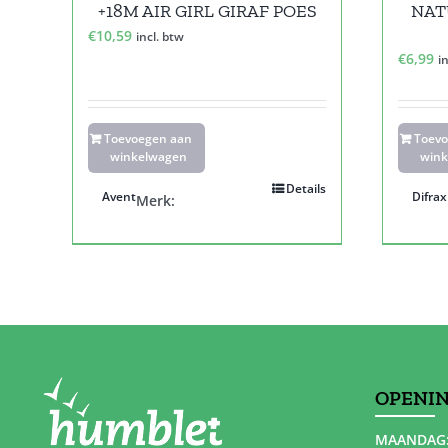
+18M AIR GIRL GIRAF POES
NAT
€
10,59
incl. btw
€
6,99
i
Toevoegen aan
Toev
winkelwagen
wink
Details
Avent
Difrax
Merk:
OPENI
MAANDAG