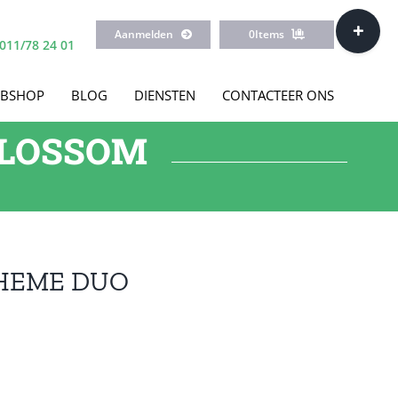
Toggle
Aanmelden
0
Items
Sliding
011/78 24 01
Bar
Area
BSHOP
BLOG
DIENSTEN
CONTACTEER ONS
BLOSSOM
OHEME DUO