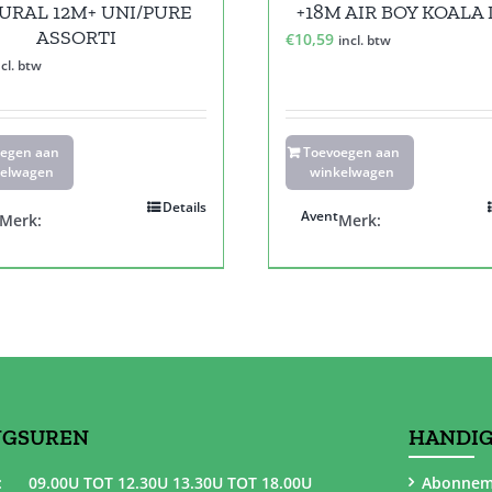
URAL 12M+ UNI/PURE
+18M AIR BOY KOALA
ASSORTI
€
10,59
incl. btw
ncl. btw
oegen aan
Toevoegen aan
elwagen
winkelwagen
Details
Avent
Merk:
Merk:
NGSUREN
HANDIG
:
09.00U TOT 12.30U 13.30U TOT 18.00U
Abonnem