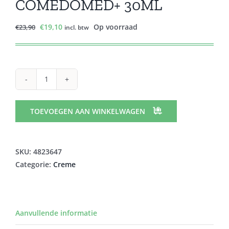
COMEDOMED+ 30ML
Oorspronkelijke
Huidige
€
19,10
Op voorraad
€
23,90
incl. btw
prijs
prijs
was:
is:
€23,90.
€19,10.
AVENE
CLEANANCE
COMEDOMED+
TOEVOEGEN AAN WINKELWAGEN
30ML
aantal
SKU:
4823647
Categorie:
Creme
Aanvullende informatie