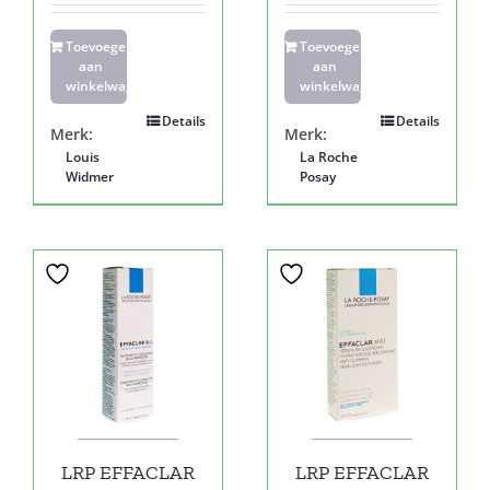
Toevoegen
Toevoegen
aan
aan
winkelwagen
winkelwagen
Details
Details
Merk:
Merk:
Louis
La Roche
Widmer
Posay
LRP EFFACLAR
LRP EFFACLAR