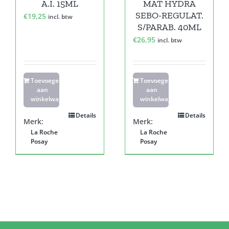
A.I. 15ML
MAT HYDRA
SEBO-REGULAT.
€
19,25
incl. btw
S/PARAB. 40ML
€
26,95
incl. btw
Toevoegen
Toevoegen
aan
aan
winkelwagen
winkelwagen
Details
Details
Merk:
Merk:
La Roche
La Roche
Posay
Posay