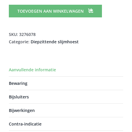
EG
600MG
TOEVOEGEN AAN WINKELWAGEN
GRAN.
VR
DRANK
SKU:
3276078
ZAKJE
Categorie:
Diepzittende slijmhoest
30
aantal
Aanvullende informatie
Bewaring
Bijsluiters
Bijwerkingen
Contra-indicatie