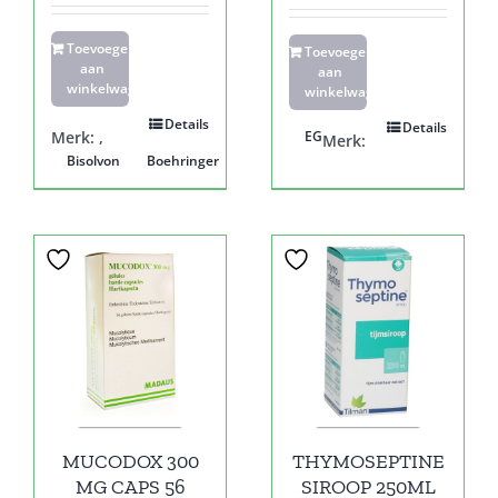
Toevoegen
Toevoegen
aan
aan
winkelwagen
winkelwagen
Details
Details
Merk:
,
EG
Merk:
Bisolvon
Boehringer
MUCODOX 300
THYMOSEPTINE
MG CAPS 56
SIROOP 250ML