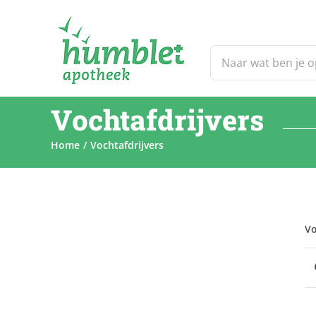
Ga
naar
inhoud
Zoeken
naar:
Vochtafdrijvers
Home
Vochtafdrijvers
Vo