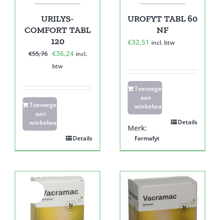
URILYS-
UROFYT TABL 60
COMFORT TABL
NF
120
€
32,51
incl. btw
Oorspronkelijke
Huidige
€
36,24
€
55,76
incl.
prijs
prijs
btw
was:
is:
Toevoegen
€55,76.
€36,24.
aan
Toevoegen
winkelwagen
aan
Details
winkelwagen
Merk:
Details
Farmafyt
Sale!