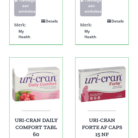
Toevoegen
Toevoegen
aan
aan
winkelwagen
winkelwagen
Details
Details
Merk:
Merk:
My
My
Health
Health
Sale!
URI-CRAN DAILY
URI-CRAN
COMFORT TABL
FORTE AF CAPS
60
15 NF