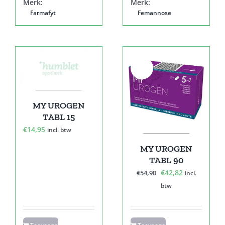
Merk:
Merk:
Farmafyt
Femannose
Sale!
MY UROGEN
TABL 15
€
14,95
incl. btw
MY UROGEN
TABL 90
Oorspronkelijke
Huidige
€
42,82
€
54,90
incl.
prijs
prijs
btw
was:
is:
€54,90.
€42,82.