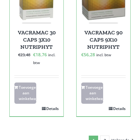
VACRAMAC 30
VACRAMAC 90
CAPS 3X10
CAPS 9X10
NUTRIPHYT
NUTRIPHYT
Oorspronkelijke
Huidige
€
18,76
€
56,28
€
23,48
incl.
incl. btw
prijs
prijs
btw
was:
is:
€23,48.
€18,76.
Toevoegen
Toevoegen
aan
aan
winkelwagen
winkelwagen
Details
Details