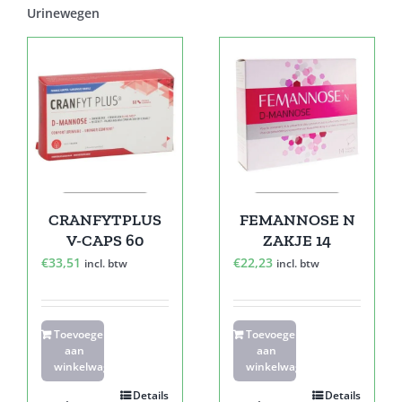
Urinewegen
CRANFYTPLUS
FEMANNOSE N
V-CAPS 60
ZAKJE 14
€
33,51
€
22,23
incl. btw
incl. btw
Toevoegen
Toevoegen
aan
aan
winkelwagen
winkelwagen
Details
Details