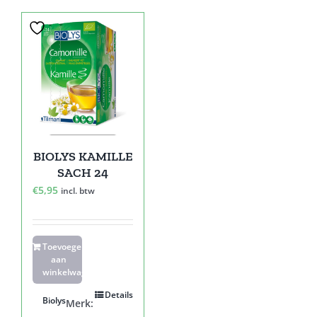
BIOLYS KAMILLE
SACH 24
€
5,95
incl. btw
Toevoegen
aan
winkelwagen
Details
Biolys
Merk: