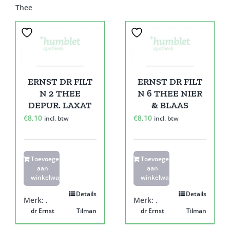
Thee
ERNST DR FILT
ERNST DR FILT
N 2 THEE
N 6 THEE NIER
DEPUR. LAXAT
& BLAAS
€
8,10
€
8,10
incl. btw
incl. btw
Toevoegen
Toevoegen
aan
aan
winkelwagen
winkelwagen
Details
Details
Merk:
,
Merk:
,
dr Ernst
Tilman
dr Ernst
Tilman