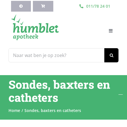
Ga
011/78 24 01
naar
inhoud
Toggle
Navigati
HOME
Zoeken
naar:
Webshop
Sondes, baxters en
Blog
catheters
Diensten
Home
Sondes, baxters en catheters
Contacteer Ons