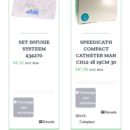
SET INFUSIE
SPEEDICATH
SYSTEEM
COMPACT
434270
CATHETER MAN
CH12-18 19CM 30
€
6,32
incl. btw
€
81,00
incl. btw
Toevoegen
aan
Toevoegen
winkelwagen
aan
Details
winkelwagen
Merk:
Details
Coloplast