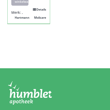
winkelwagen
Details
Merk:
,
Hartmann
Molicare