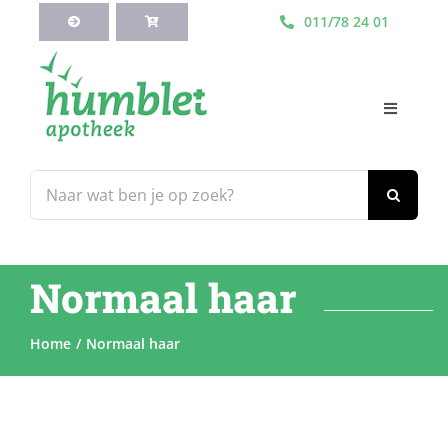
Ga
011/78 24 01
naar
inhoud
Toggle
Navigati
HOME
Zoeken
naar:
Webshop
Normaal haar
Blog
Home
Normaal haar
Diensten
Contacteer Ons