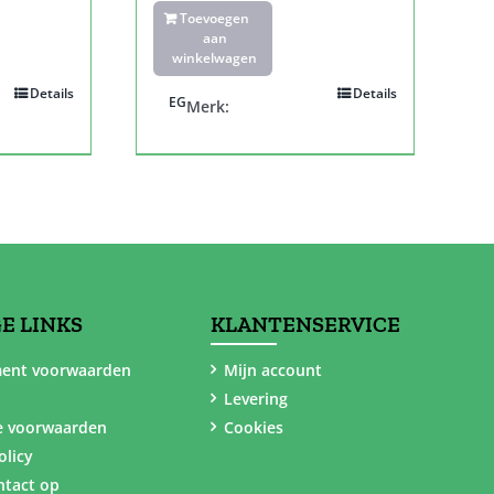
Toevoegen
aan
winkelwagen
Details
Details
EG
Merk:
E LINKS
KLANTENSERVICE
ent voorwaarden
Mijn account
Levering
e voorwaarden
Cookies
olicy
tact op