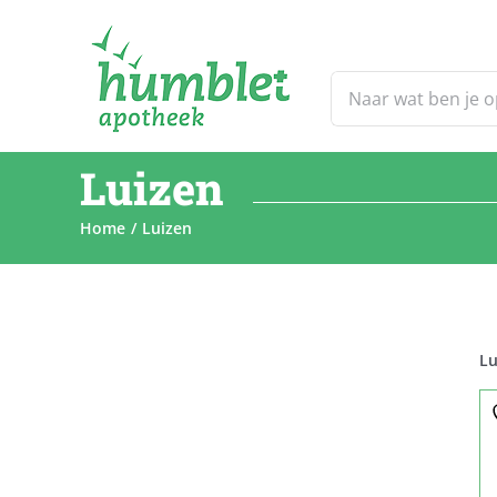
Ga
naar
inhoud
Zoeken
naar:
Luizen
Home
Luizen
Lu