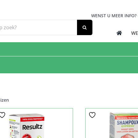
WENST U MEER INFO?
WE
izen