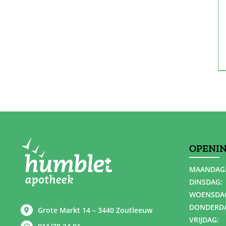
OPENI
MAANDAG
DINSDAG:
WOENSDA
DONDERD
Grote Markt 14 – 3440 Zoutleeuw
VRIJDAG: