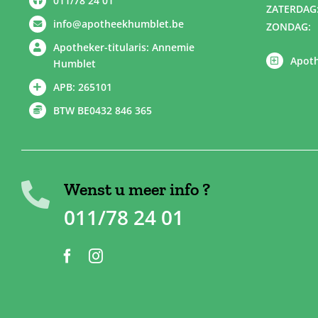
011/78 24 01
ZATERDAG
info@apotheekhumblet.be
ZONDAG:
Apotheker-titularis: Annemie
Apoth
Humblet
APB: 265101
BTW BE0432 846 365
Wenst u meer info ?
011/78 24 01