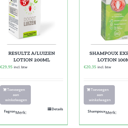
RESULTZ A/LUIZEN
SHAMPOUX EX
LOTION 200ML
LOTION 100
€
29,95
€
20,35
incl. btw
incl. btw
Toevoegen
Toevoegen
aan
aan
winkelwagen
winkelwagen
Details
Fagron
Shampoux
Merk:
Merk: