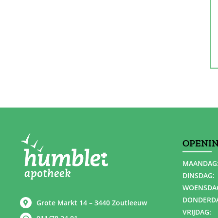
OPENI
MAANDAG
DINSDAG:
WOENSDA
DONDERD
Grote Markt 14 – 3440 Zoutleeuw
VRIJDAG: