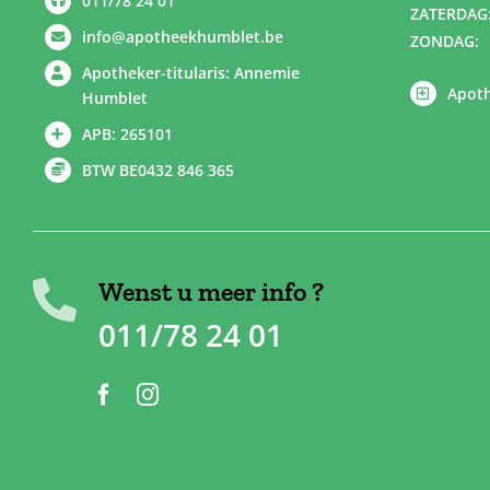
011/78 24 01
ZATERDAG
info@apotheekhumblet.be
ZONDAG:
Apotheker-titularis: Annemie
Apoth
Humblet
APB: 265101
BTW BE0432 846 365
Wenst u meer info ?
011/78 24 01