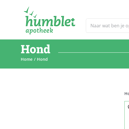
Ga
naar
inhoud
Zoeken
naar:
Hond
Home
Hond
H