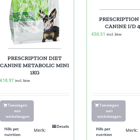
PRESCRIPTION
CANINE I/D 
€
50,51
incl. btw
PRESCRIPTION DIET
CANINE METABOLIC MINI
1KG
€
18,97
incl. btw
Toevoegen
Toevoegen
aan
aan
winkelwagen
winkelwagen
Details
Hills pet
Hills pet
Merk:
Merk:
nutrition
nutrition