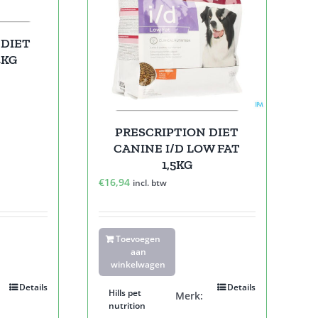
 DIET
4KG
PRESCRIPTION DIET
CANINE I/D LOW FAT
1,5KG
€
16,94
incl. btw
Toevoegen
aan
winkelwagen
Details
Details
Hills pet
Merk:
nutrition