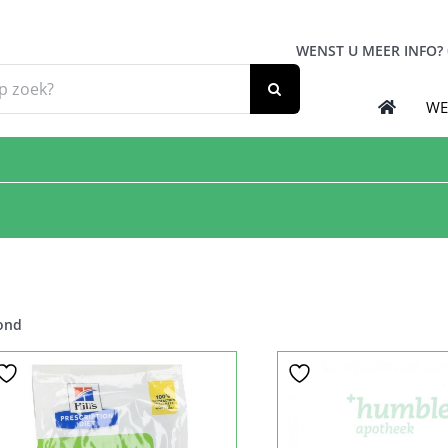
WENST U MEER INFO?
WE
ond