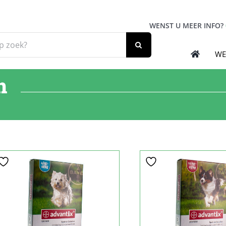
WENST U MEER INFO?
WE
n
Sale!
Sale!