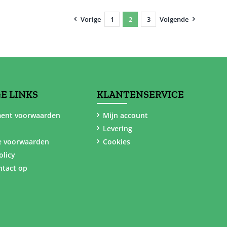
Vorige
1
2
3
Volgende
E LINKS
KLANTENSERVICE
ent voorwaarden
Mijn account
Levering
e voorwaarden
Cookies
olicy
tact op