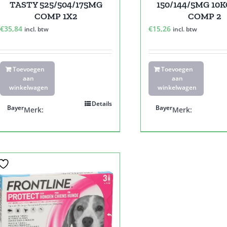
TASTY 525/504/175MG
150/144/5MG 10
COMP 1X2
COMP 2
€
35,84
€
15,26
incl. btw
incl. btw
Toevoegen
Toevoegen
aan
aan
winkelwagen
winkelwagen
Details
Bayer
Bayer
Merk:
Merk: