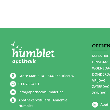
OPENI
MAANDAG
DINSDAG:
WOENSDA
DONDERD
Grote Markt 14 – 3440 Zoutleeuw
VRIJDAG:
011/78 24 01
ZATERDAG
info@apotheekhumblet.be
ZONDAG:
Apotheker-titularis: Annemie
Apoth
Humblet