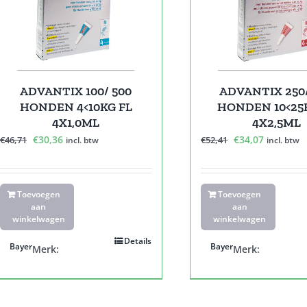
ADVANTIX 100/ 500
ADVANTIX 250
HONDEN 4<10KG FL
HONDEN 10<25
4X1,0ML
4X2,5ML
Oorspronkelijke
Huidige
Oorspronkelijk
Huidige
€
30,36
€
34,07
€
46,71
€
52,41
incl. btw
incl. btw
prijs
prijs
prijs
prijs
was:
is:
was:
is:
€46,71.
€30,36.
€52,41.
€34,07.
Toevoegen
Toevoegen
aan
aan
winkelwagen
winkelwagen
Details
Bayer
Bayer
Merk:
Merk: