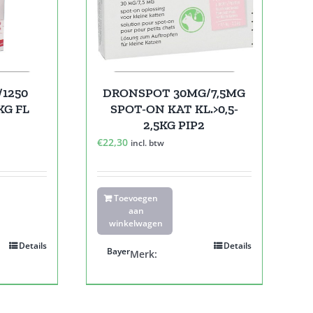
/1250
DRONSPOT 30MG/7,5MG
KG FL
SPOT-ON KAT KL.>0,5-
2,5KG PIP2
e
€
22,30
incl. btw
Toevoegen
aan
winkelwagen
Details
Details
Bayer
Merk: