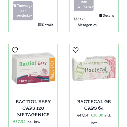
aan
Toevoegen
winkelwagen
aan
Details
winkelwagen
Merk:
Details
Metagenics
Sale!
BACTIOL EASY
BACTECAL GE
CAPS 120
CAPS 64
METAGENICS
Oorspronkelijke
Huidige
€
30,90
€
47,54
incl.
€
57,34
prijs
prijs
incl. btw
btw