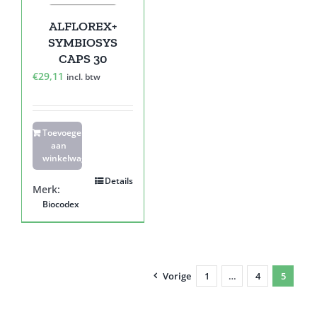
ALFLOREX+
SYMBIOSYS
CAPS 30
€
29,11
incl. btw
Toevoegen
aan
winkelwagen
Details
Merk:
Biocodex
Vorige
1
…
4
5