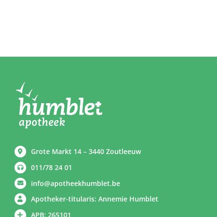
Grote Markt 14 – 3440 Zoutleeuw
011/78 24 01
info@apotheekhumblet.be
Apotheker-titularis: Annemie Humblet
APB: 265101