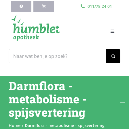
Ga
011/78 24 01
naar
inhoud
Toggle
Navigati
HOME
Zoeken
naar:
Webshop
Darmflora -
Blog
metabolisme -
Diensten
spijsvertering
Contacteer Ons
Home
Darmflora - metabolisme - spijsvertering