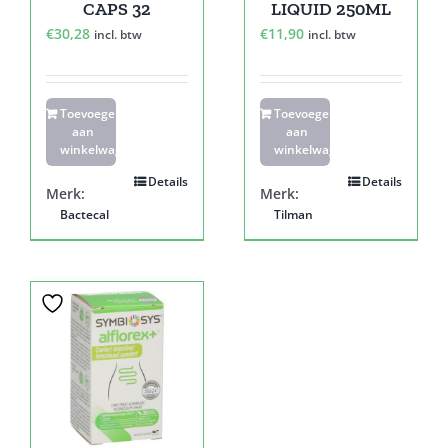
CAPS 32
LIQUID 250ML
€
30,28
€
11,90
incl. btw
incl. btw
Toevoegen
Toevoegen
aan
aan
winkelwagen
winkelwagen
Details
Details
Merk:
Merk:
Bactecal
Tilman