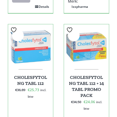
Merk:
Details
Ixxpharma
Sale!
Sale!
CHOLESFYTOL
CHOLESFYTOL
NG TABL 112
NG TABL 112 + 14
TABL PROMO
Oorspronkelijke
Huidige
€
25,73
€
36,89
incl.
PACK
prijs
prijs
btw
Oorspronkelijke
Huidige
€
24,06
€
34,50
was:
is:
incl.
prijs
prijs
€36,89.
€25,73.
btw
was:
is: