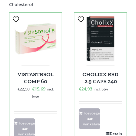
Cholesterol
Sale!
VISTASTEROL
CHOLIXX RED
COMP 60
2.9 CAPS 240
Oorspronkelijke
Huidige
€
15,69
€
24,93
€
22,50
incl.
incl. btw
prijs
prijs
btw
was:
is:
€22,50.
€15,69.
Toevoegen
aan
Toevoegen
winkelwagen
aan
Details
winkelwagen