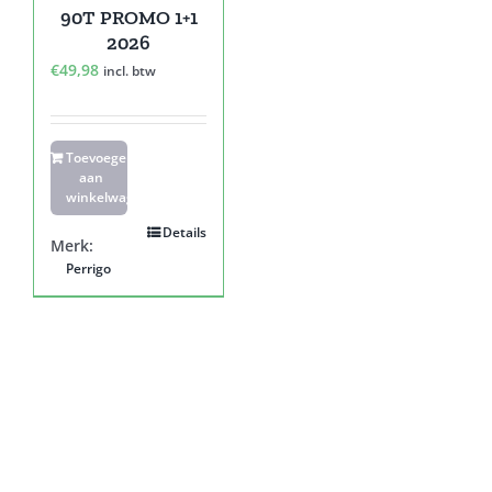
90T PROMO 1+1
2026
€
49,98
incl. btw
Toevoegen
aan
winkelwagen
Details
Merk:
Perrigo