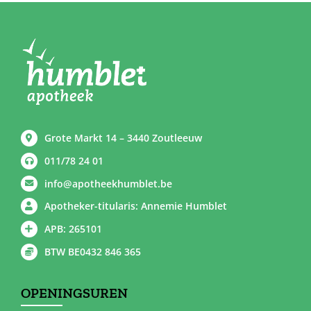
Grote Markt 14 – 3440 Zoutleeuw
011/78 24 01
info@apotheekhumblet.be
Apotheker-titularis: Annemie Humblet
APB: 265101
BTW BE0432 846 365
OPENINGSUREN