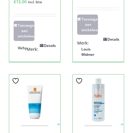
€
15,00
incl. btw
Toevoegen
aan
Toevoegen
winkelwagen
aan
winkelwagen
Details
Merk:
Details
Vichy
Merk:
Louis
Widmer