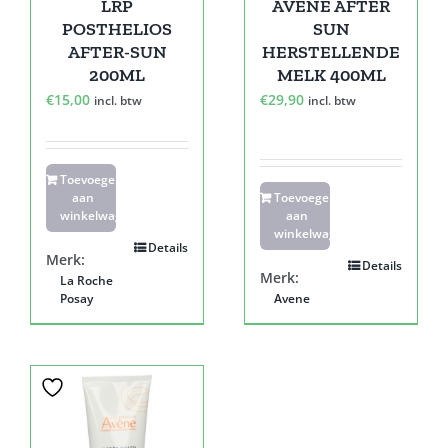
LRP
AVENE AFTER
POSTHELIOS
SUN
AFTER-SUN
HERSTELLENDE
200ML
MELK 400ML
€
15,00
€
29,90
incl. btw
incl. btw
Toevoegen
aan
Toevoegen
winkelwagen
aan
winkelwagen
Details
Merk:
Details
Merk:
La Roche
Posay
Avene