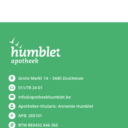
Grote Markt 14 – 3440 Zoutleeuw
011/78 24 01
info@apotheekhumblet.be
Apotheker-titularis: Annemie Humblet
APB: 265101
BTW BE0432 846 365