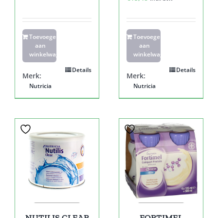
Toevoegen
Toevoegen
aan
aan
winkelwagen
winkelwagen
Details
Details
Merk:
Merk:
Nutricia
Nutricia
NUTILIS CLEAR
FORTIMEL