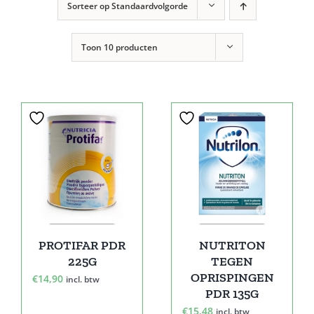
Sorteer op
Standaardvolgorde
Toon
10 producten
PROTIFAR PDR
NUTRITON
225G
TEGEN
OPRISPINGEN
€
14,90
incl. btw
PDR 135G
€
15,48
incl. btw