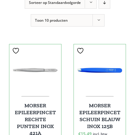
Sorteer op
Standaardvolgorde
Toon
10 producten
MORSER
MORSER
EPILEERPINCET
EPILEERPINCET
RECHTE
SCHUIN BLAUW
PUNTEN INOX
INOX 125B
421A
€
15,49
incl. btw