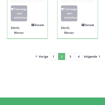
Toevoegen
Toevoegen
aan
aan
winkelwagen
winkelwagen
Details
Details
Merk:
Merk:
Morser
Morser
Vorige
1
2
3
4
Volgende