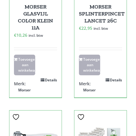
MORSER
MORSER
GLASVIJL
SPLINTERPINCET
COLOR KLEIN
LANCET 26C
11A
€
22,95
incl. btw
€
10,26
incl. btw
Toevoegen
Toevoegen
aan
aan
winkelwagen
winkelwagen
Details
Details
Merk:
Merk:
Morser
Morser