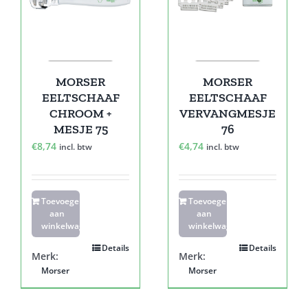
MORSER
MORSER
EELTSCHAAF
EELTSCHAAF
CHROOM +
VERVANGMESJE
MESJE 75
76
€
8,74
€
4,74
incl. btw
incl. btw
Toevoegen
Toevoegen
aan
aan
winkelwagen
winkelwagen
Details
Details
Merk:
Merk:
Morser
Morser