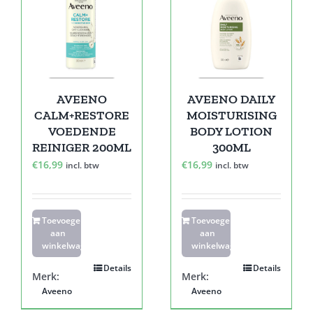
AVEENO
AVEENO DAILY
CALM+RESTORE
MOISTURISING
VOEDENDE
BODY LOTION
REINIGER 200ML
300ML
€
16,99
€
16,99
incl. btw
incl. btw
Toevoegen
Toevoegen
aan
aan
winkelwagen
winkelwagen
Details
Details
Merk:
Merk:
Aveeno
Aveeno