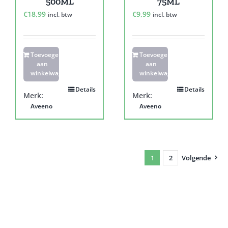
500ML
75ML
€
18,99
€
9,99
incl. btw
incl. btw
Toevoegen
Toevoegen
aan
aan
winkelwagen
winkelwagen
Details
Details
Merk:
Merk:
Aveeno
Aveeno
1
2
Volgende