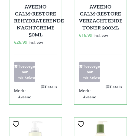
AVEENO
AVEENO
CALM+RESTORE
CALM+RESTORE
REHYDRATERENDE
VERZACHTENDE
NACHTCREME
TONER 200ML
50ML
€
16,99
incl. btw
€
26,99
incl. btw
Toevoegen
Toevoegen
aan
aan
winkelwagen
winkelwagen
Details
Details
Merk:
Merk:
Aveeno
Aveeno