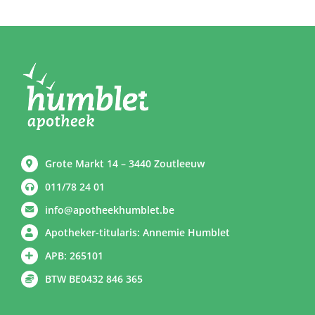
Grote Markt 14 – 3440 Zoutleeuw
011/78 24 01
info@apotheekhumblet.be
Apotheker-titularis: Annemie Humblet
APB: 265101
BTW BE0432 846 365