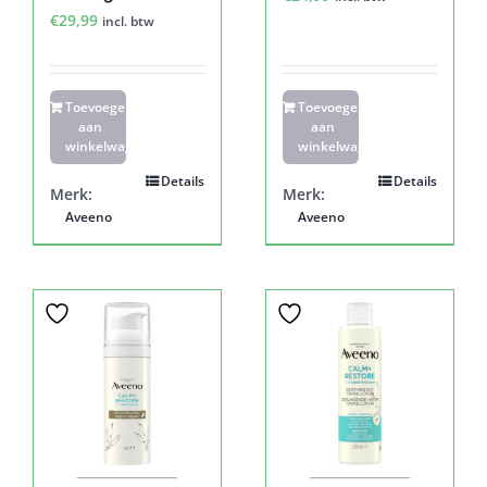
€
29,99
incl. btw
Toevoegen
Toevoegen
aan
aan
winkelwagen
winkelwagen
Details
Details
Merk:
Merk:
Aveeno
Aveeno