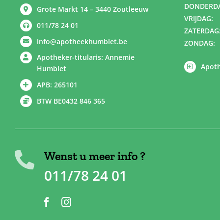
DONDERD
Grote Markt 14 – 3440 Zoutleeuw
VRIJDAG:
011/78 24 01
ZATERDAG
info@apotheekhumblet.be
ZONDAG:
Apotheker-titularis: Annemie
Apoth
Humblet
APB: 265101
BTW BE0432 846 365
Wenst u meer info ?
011/78 24 01