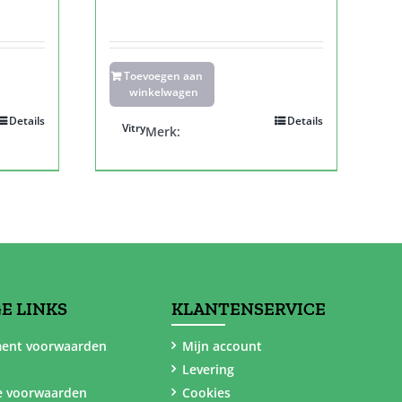
Toevoegen aan
winkelwagen
Details
Details
Vitry
Merk:
E LINKS
KLANTENSERVICE
ent voorwaarden
Mijn account
Levering
e voorwaarden
Cookies