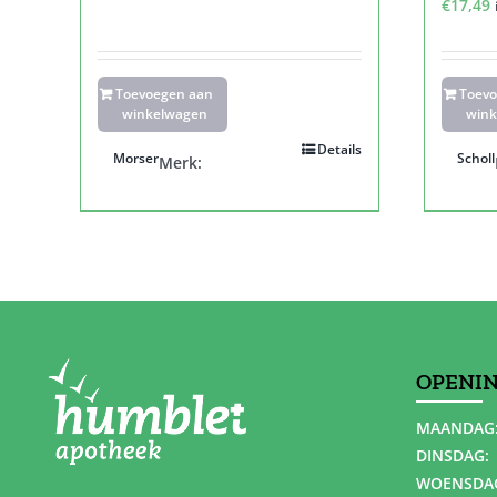
€
17,49
Toevoegen aan
Toev
winkelwagen
wink
Details
Morser
Scholl
Merk:
OPENI
MAANDAG
DINSDAG:
WOENSDA