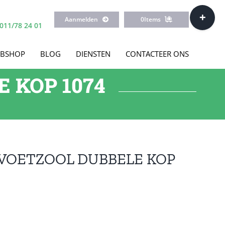
Toggle
Aanmelden
0
Items
Sliding
011/78 24 01
Bar
Area
BSHOP
BLOG
DIENSTEN
CONTACTEER ONS
 KOP 1074
P VOETZOOL DUBBELE KOP