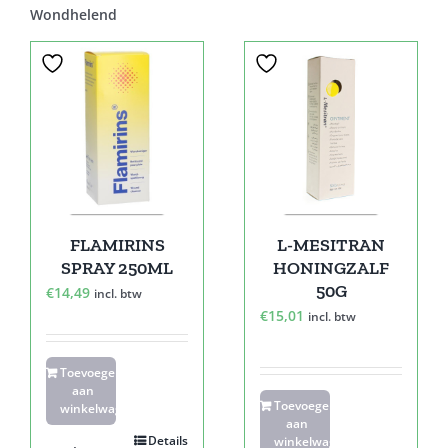
Wondhelend
FLAMIRINS
L-MESITRAN
SPRAY 250ML
HONINGZALF
50G
€
14,49
incl. btw
€
15,01
incl. btw
Toevoegen
aan
Toevoegen
winkelwagen
aan
Details
winkelwagen