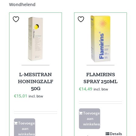
Wondhelend
L-MESITRAN
FLAMIRINS
HONINGZALF
SPRAY 250ML
50G
€
14,49
incl. btw
€
15,01
incl. btw
Toevoegen
aan
Toevoegen
winkelwagen
aan
Details
winkelwagen