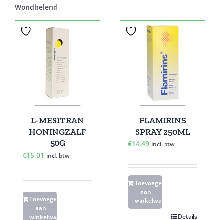
Wondhelend
L-MESITRAN
FLAMIRINS
HONINGZALF
SPRAY 250ML
50G
€
14,49
incl. btw
€
15,01
incl. btw
Toevoegen
aan
Toevoegen
winkelwagen
aan
Details
winkelwagen