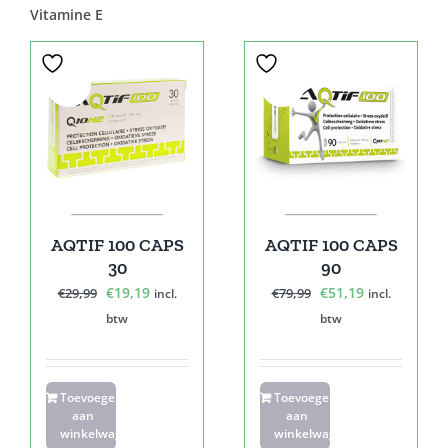
Vitamine E
Sale!
Sale!
AQTIF 100 CAPS
AQTIF 100 CAPS
30
90
Oorspronkelijke
Huidige
Oorspronkelijke
Huidige
€
19,19
€
51,19
€
29,99
€
79,99
incl.
incl.
prijs
prijs
prijs
prijs
btw
btw
was:
is:
was:
is:
€29,99.
€19,19.
€79,99.
€51,19.
Toevoegen
Toevoegen
aan
aan
winkelwagen
winkelwagen