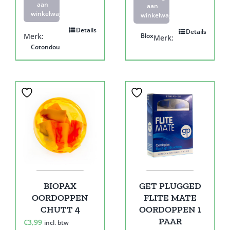
aan
aan
winkelwagen
winkelwagen
Details
Details
Merk:
Blox
Merk:
Cotondou
BIOPAX
GET PLUGGED
OORDOPPEN
FLITE MATE
CHUTT 4
OORDOPPEN 1
PAAR
€
3,99
incl. btw