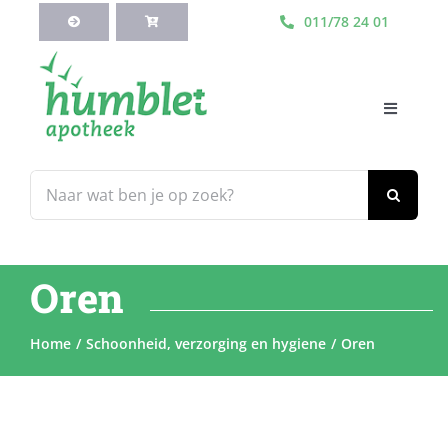
Ga
011/78 24 01
naar
inhoud
Toggle
Navigati
HOME
Zoeken
naar:
Webshop
Oren
Blog
Home
Schoonheid, verzorging en hygiene
Oren
Diensten
Contacteer Ons