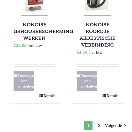
NONOISE
NONOISE
GEHOORBESCHERMING
KOORDJE
WERKEN
AKOESTISCHE
VERBINDING
€
22,95
incl. btw
€
4,50
incl. btw
Toevoegen
Toevoegen
aan
aan
winkelwagen
winkelwagen
Details
Details
1
2
Volgende