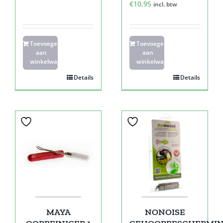
€
10,95
incl. btw
Toevoegen
Toevoegen
aan
aan
winkelwagen
winkelwagen
Details
Details
MAYA
NONOISE