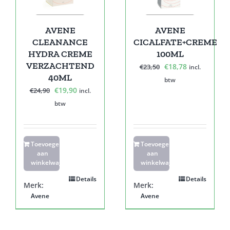
AVENE
AVENE
CLEANANCE
CICALFATE+CREME
HYDRA CREME
100ML
VERZACHTEND
Oorspronkelijke
Huidige
€
18,78
€
23,50
incl.
40ML
prijs
prijs
btw
Oorspronkelijke
Huidige
€
19,90
€
24,90
incl.
was:
is:
prijs
prijs
btw
€23,50.
€18,78.
was:
is:
€24,90.
€19,90.
Toevoegen
Toevoegen
aan
aan
winkelwagen
winkelwagen
Details
Details
Merk:
Merk:
Avene
Avene