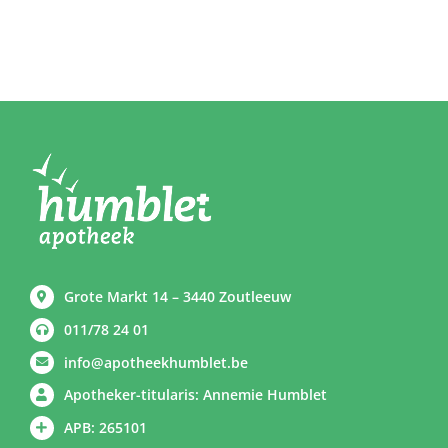
Grote Markt 14 – 3440 Zoutleeuw
011/78 24 01
info@apotheekhumblet.be
Apotheker-titularis: Annemie Humblet
APB: 265101