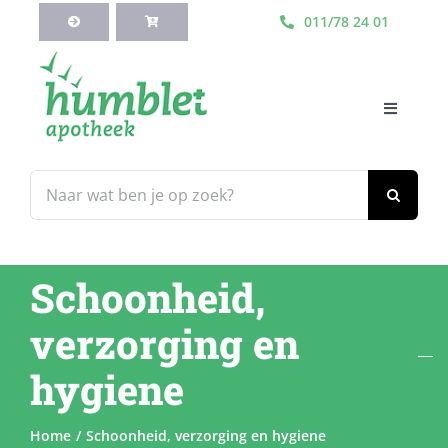
Ga
011/78 24 01
naar
inhoud
Toggle
Navigati
HOME
Zoeken
naar:
Webshop
Schoonheid,
Blog
verzorging en
Diensten
hygiene
Contacteer Ons
Home
Schoonheid, verzorging en hygiene