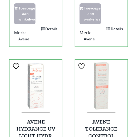
Toevoegen
Toevoegen
aan
aan
winkelwagen
winkelwagen
Details
Details
Merk:
Merk:
Avene
Avene
Sale!
Sale!
AVENE
AVENE
HYDRANCE UV
TOLERANCE
LICHT HYDR.
CONTROL