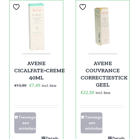
Sale!
AVENE
AVENE
CICALFATE+CREME
COUVRANCE
40ML
CORRECTIESTICK
GEEL
Oorspronkelijke
Huidige
€
7,49
€
13,89
incl. btw
€
22,50
prijs
prijs
incl. btw
was:
is:
€13,89.
€7,49.
Toevoegen
Toevoegen
aan
aan
winkelwagen
winkelwagen
Details
Details