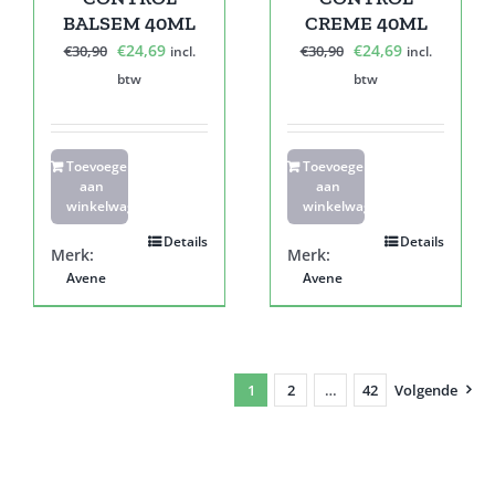
BALSEM 40ML
CREME 40ML
Oorspronkelijke
Huidige
Oorspronkelijke
Huidige
€
24,69
€
24,69
€
30,90
€
30,90
incl.
incl.
prijs
prijs
prijs
prijs
btw
btw
was:
is:
was:
is:
€30,90.
€24,69.
€30,90.
€24,69.
Toevoegen
Toevoegen
aan
aan
winkelwagen
winkelwagen
Details
Details
Merk:
Merk:
Avene
Avene
1
2
…
42
Volgende