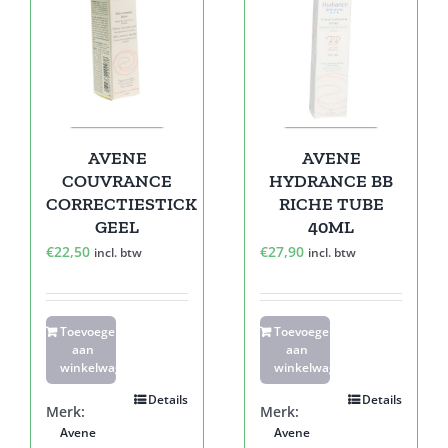
AVENE
AVENE
COUVRANCE
HYDRANCE BB
CORRECTIESTICK
RICHE TUBE
GEEL
40ML
€
22,50
€
27,90
incl. btw
incl. btw
Toevoegen
Toevoegen
aan
aan
winkelwagen
winkelwagen
Details
Details
Merk:
Merk:
Avene
Avene