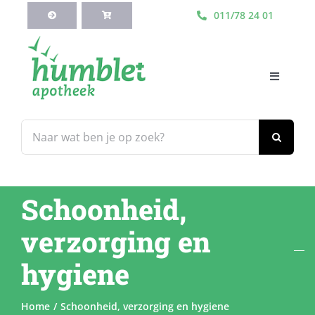
Ga
011/78 24 01
naar
inhoud
Toggle
Navigati
HOME
Zoeken
naar:
Webshop
Schoonheid,
Blog
verzorging en
Diensten
hygiene
Contacteer Ons
Home
Schoonheid, verzorging en hygiene