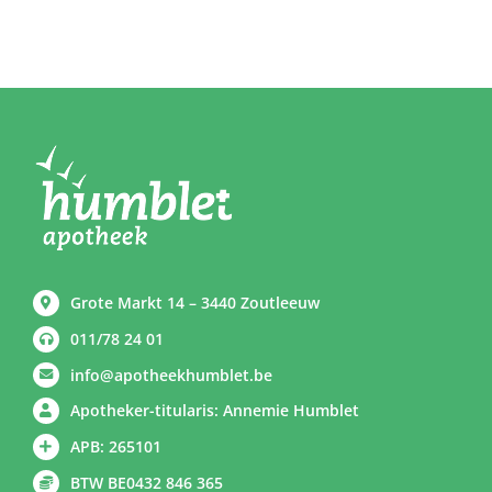
Grote Markt 14 – 3440 Zoutleeuw
011/78 24 01
info@apotheekhumblet.be
Apotheker-titularis: Annemie Humblet
APB: 265101
BTW BE0432 846 365