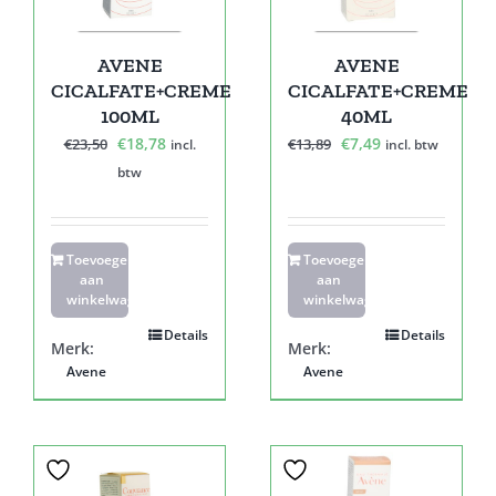
AVENE
AVENE
CICALFATE+CREME
CICALFATE+CREME
100ML
40ML
Oorspronkelijke
Huidige
Oorspronkelijke
Huidige
€
18,78
€
7,49
€
23,50
€
13,89
incl.
incl. btw
prijs
prijs
prijs
prijs
btw
was:
is:
was:
is:
€23,50.
€18,78.
€13,89.
€7,49.
Toevoegen
Toevoegen
aan
aan
winkelwagen
winkelwagen
Details
Details
Merk:
Merk:
Avene
Avene