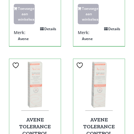
Toevoegen
Toevoegen
aan
aan
winkelwagen
winkelwagen
Details
Details
Merk:
Merk:
Avene
Avene
Sale!
Sale!
AVENE
AVENE
TOLERANCE
TOLERANCE
CONTROL
CONTROL