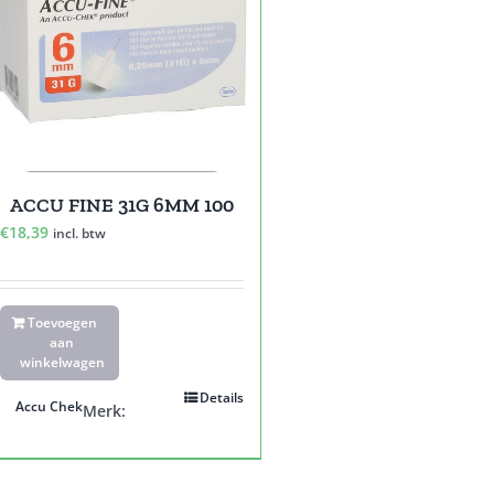
ACCU FINE 31G 6MM 100
€
18,39
incl. btw
Toevoegen
aan
winkelwagen
Details
Accu Chek
Merk: