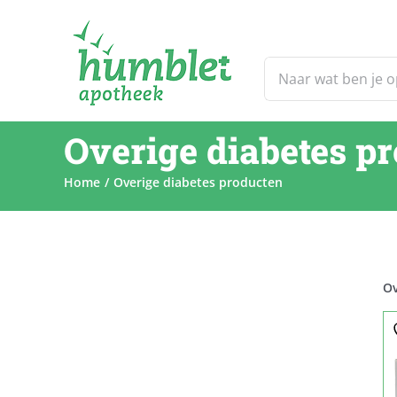
Ga
naar
inhoud
Zoeken
naar:
Overige diabetes p
Home
Overige diabetes producten
Ov