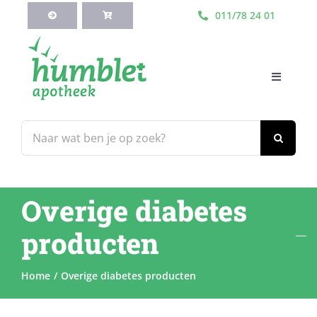
Ga
011/78 24 01
naar
inhoud
Toggle
Navigati
HOME
Zoeken
naar:
Webshop
Overige diabetes
Blog
producten
Diensten
Home
Overige diabetes producten
Contacteer Ons