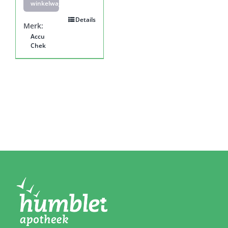
winkelwagen
Details
Merk:
Accu
Chek