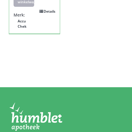
winkelwagen
Details
Merk:
Accu
Chek