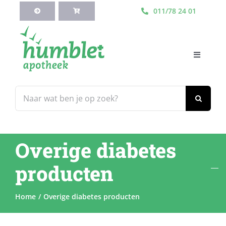
Ga
011/78 24 01
naar
inhoud
Toggle
Navigati
HOME
Zoeken
naar:
Webshop
Overige diabetes
Blog
producten
Diensten
Home
Overige diabetes producten
Contacteer Ons