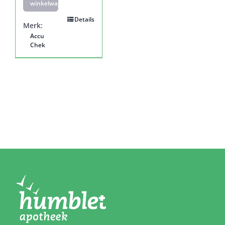
winkelwagen
Details
Merk:
Accu
Chek