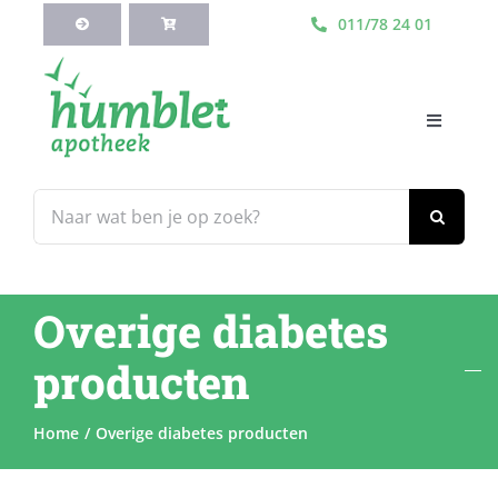
Ga
011/78 24 01
naar
inhoud
Toggle
Navigati
HOME
Zoeken
naar:
Webshop
Overige diabetes
Blog
producten
Diensten
Home
Overige diabetes producten
Contacteer Ons