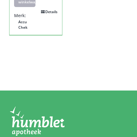
winkelwagen
Details
Merk:
Accu
Chek