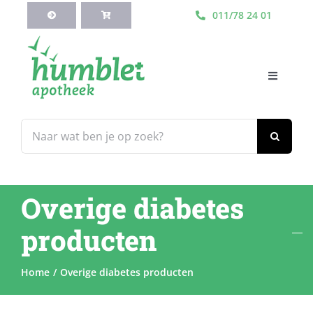
Ga
011/78 24 01
naar
inhoud
Toggle
Navigati
HOME
Zoeken
naar:
Webshop
Overige diabetes
Blog
producten
Diensten
Home
Overige diabetes producten
Contacteer Ons