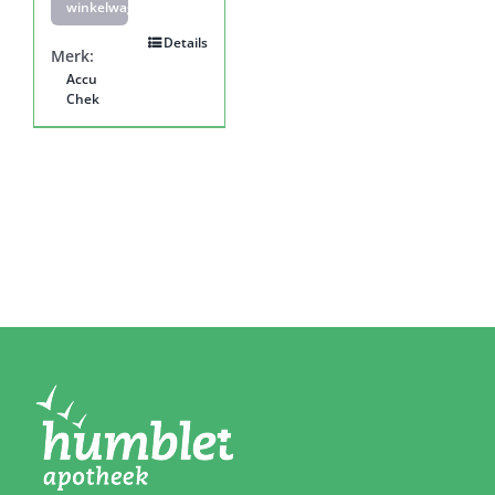
winkelwagen
Details
Merk:
Accu
Chek