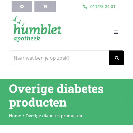
Ga
011/78 24 01
naar
inhoud
Toggle
Navigati
HOME
Zoeken
naar:
Webshop
Overige diabetes
Blog
producten
Diensten
Home
Overige diabetes producten
Contacteer Ons