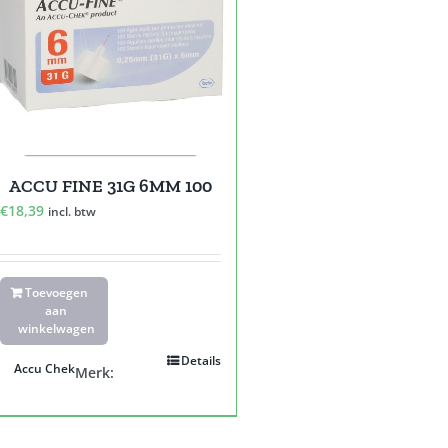
ACCU FINE 31G 6MM 100
€
18,39
incl. btw
Toevoegen
aan
winkelwagen
Details
Accu Chek
Merk: