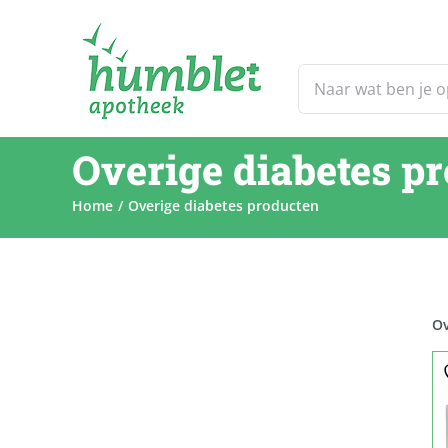
Ga
naar
inhoud
Zoeken
naar:
Overige diabetes p
Home
Overige diabetes producten
Ov