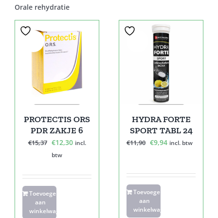
Orale rehydratie
Sale!
Sale!
PROTECTIS ORS
HYDRA FORTE
PDR ZAKJE 6
SPORT TABL 24
Oorspronkelijke
Huidige
Oorspronkelijke
Huidige
€
12,30
€
9,94
€
15,37
€
11,90
incl.
incl. btw
prijs
prijs
prijs
prijs
btw
was:
is:
was:
is:
€15,37.
€12,30.
€11,90.
€9,94.
Toevoegen
Toevoegen
aan
aan
winkelwagen
winkelwagen