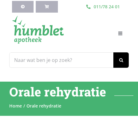
Ga
011/78 24 01
naar
inhoud
Toggle
Navigati
HOME
Zoeken
naar:
Webshop
Orale rehydratie
Blog
Home
Orale rehydratie
Diensten
Contacteer Ons