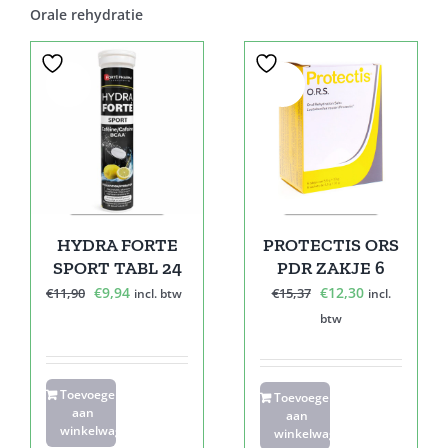
Orale rehydratie
Sale!
Sale!
HYDRA FORTE
PROTECTIS ORS
SPORT TABL 24
PDR ZAKJE 6
Oorspronkelijke
Huidige
Oorspronkelijke
Huidige
€
9,94
€
12,30
€
11,90
€
15,37
incl. btw
incl.
prijs
prijs
prijs
prijs
btw
was:
is:
was:
is:
€11,90.
€9,94.
€15,37.
€12,30.
Toevoegen
Toevoegen
aan
aan
winkelwagen
winkelwagen