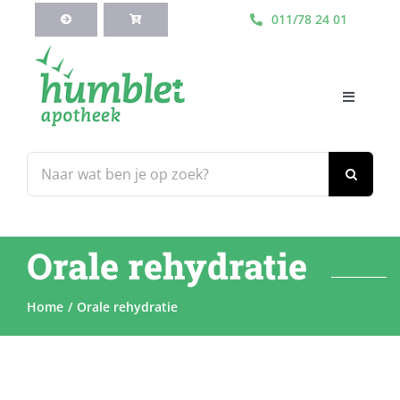
Ga
011/78 24 01
naar
inhoud
Toggle
Navigati
HOME
Zoeken
naar:
Webshop
Orale rehydratie
Blog
Home
Orale rehydratie
Diensten
Contacteer Ons