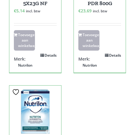
5X23G NF
PDR 800G
€
5,14
€
23,69
incl. btw
incl. btw
Toevoegen
Toevoegen
aan
aan
winkelwagen
winkelwagen
Details
Details
Merk:
Merk:
Nutrilon
Nutrilon