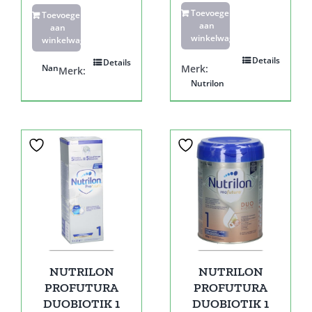
Toevoegen
Toevoegen
aan
aan
winkelwagen
winkelwagen
Details
Details
Nan
Merk:
Merk:
Nutrilon
NUTRILON
NUTRILON
PROFUTURA
PROFUTURA
DUOBIOTIK 1
DUOBIOTIK 1