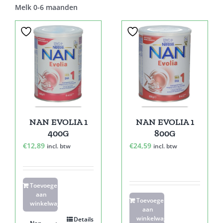
Melk 0-6 maanden
NAN EVOLIA 1
NAN EVOLIA 1
400G
800G
€
12,89
€
24,59
incl. btw
incl. btw
Toevoegen
aan
Toevoegen
winkelwagen
aan
winkelwagen
Details