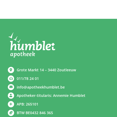
Grote Markt 14 – 3440 Zoutleeuw
011/78 24 01
info@apotheekhumblet.be
Apotheker-titularis: Annemie Humblet
APB: 265101
BTW BE0432 846 365