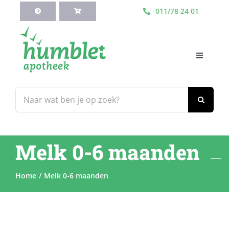
Ga
011/78 24 01
naar
inhoud
Toggle
Navigati
HOME
Zoeken
naar:
Webshop
Melk 0-6 maanden
Blog
Home
Melk 0-6 maanden
Diensten
Contacteer Ons