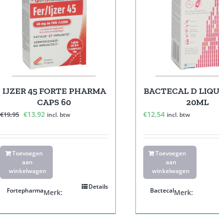
IJZER 45 FORTE PHARMA
BACTECAL D LIQU
CAPS 60
20ML
Oorspronkelijke
Huidige
€
13,92
€
12,54
€
19,95
incl. btw
incl. btw
prijs
prijs
was:
is:
€19,95.
€13,92.
Toevoegen
Toevoegen
aan
aan
winkelwagen
winkelwagen
Details
Fortepharma
Bactecal
Merk:
Merk: