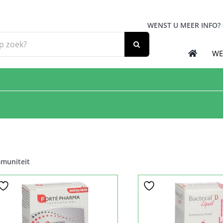
WENST U MEER INFO?
WE
muniteit
Sale!