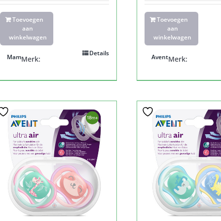
Toevoegen
Toevoegen
aan
aan
winkelwagen
winkelwagen
Details
Mam
Avent
Merk:
Merk: