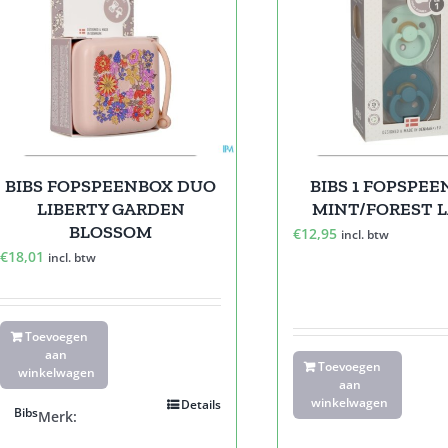
BIBS FOPSPEENBOX DUO
BIBS 1 FOPSPE
LIBERTY GARDEN
MINT/FOREST L
BLOSSOM
€
12,95
incl. btw
€
18,01
incl. btw
Toevoegen
aan
Toevoegen
winkelwagen
aan
winkelwagen
Details
Bibs
Merk: