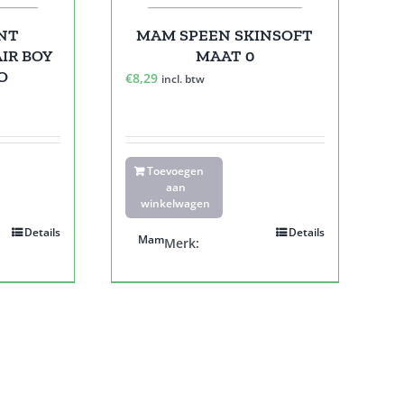
ENT
MAM SPEEN SKINSOFT
IR BOY
MAAT 0
O
€
8,29
incl. btw
Toevoegen
aan
winkelwagen
Details
Details
Mam
Merk: