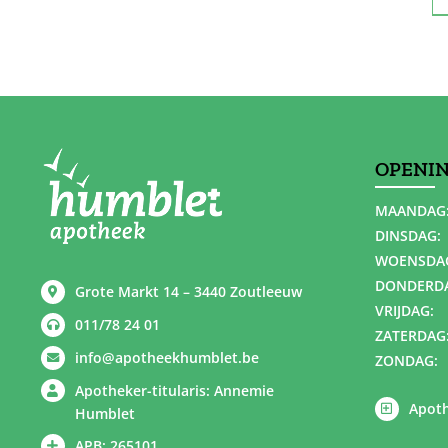
OPENI
MAANDAG
DINSDAG:
WOENSDA
DONDERD
Grote Markt 14 – 3440 Zoutleeuw
VRIJDAG:
011/78 24 01
ZATERDAG
info@apotheekhumblet.be
ZONDAG:
Apotheker-titularis: Annemie
Apoth
Humblet
APB: 265101