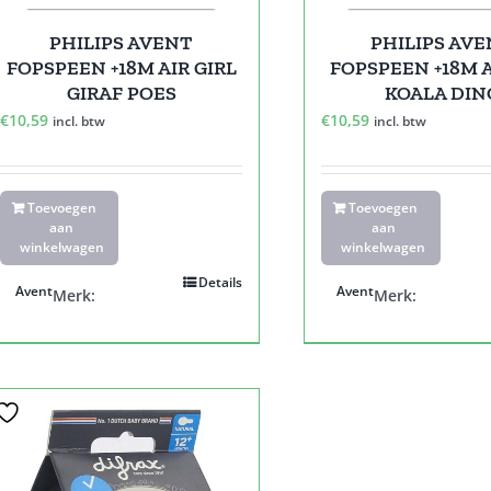
PHILIPS AVENT
PHILIPS AV
FOPSPEEN +18M AIR GIRL
FOPSPEEN +18M A
GIRAF POES
KOALA DIN
€
10,59
€
10,59
incl. btw
incl. btw
Toevoegen
Toevoegen
aan
aan
winkelwagen
winkelwagen
Details
Avent
Avent
Merk:
Merk: