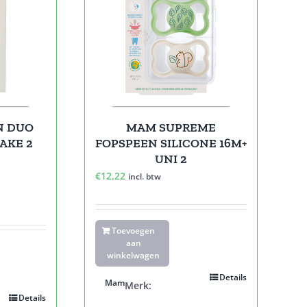
EN DUO
MAM SUPREME
AKE 2
FOPSPEEN SILICONE 16M+
UNI 2
€
12,22
incl. btw
Toevoegen
aan
winkelwagen
Details
Mam
Merk:
Details