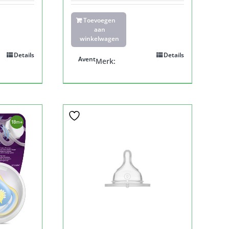
Toevoegen
aan
winkelwagen
Details
Details
Avent
Merk: