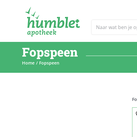
Ga
naar
inhoud
Zoeken
naar:
Fopspeen
Home
Fopspeen
F