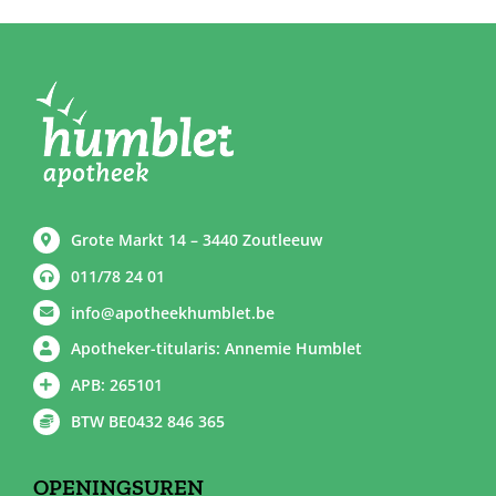
Grote Markt 14 – 3440 Zoutleeuw
011/78 24 01
info@apotheekhumblet.be
Apotheker-titularis: Annemie Humblet
APB: 265101
BTW BE0432 846 365
OPENINGSUREN