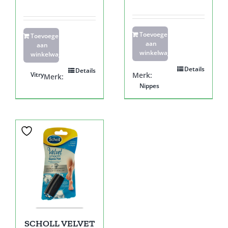
Toevoegen
Toevoegen
aan
aan
winkelwagen
winkelwagen
Details
Details
Vitry
Merk:
Merk:
Nippes
SCHOLL VELVET