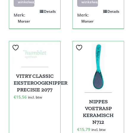
winkelwagen
winkelwagen
Details
Details
Merk:
Merk:
Morser
Morser
VITRY CLASSIC
EKSTEROOGKNIPPER
PRECISIE 2077
€
15,56
incl. btw
NIPPES
VOETRASP
KERAMISCH
N712
€
15,79
incl. btw