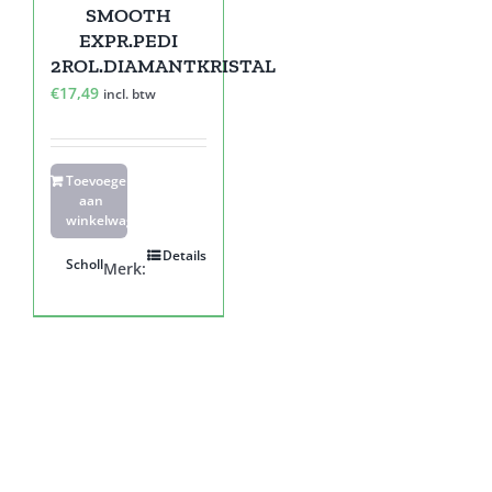
SMOOTH
EXPR.PEDI
2ROL.DIAMANTKRISTAL
€
17,49
incl. btw
Toevoegen
aan
winkelwagen
Details
Scholl
Merk: