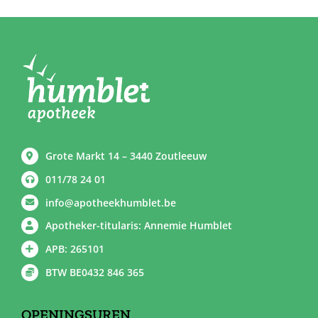
Grote Markt 14 – 3440 Zoutleeuw
011/78 24 01
info@apotheekhumblet.be
Apotheker-titularis: Annemie Humblet
APB: 265101
BTW BE0432 846 365
OPENINGSUREN