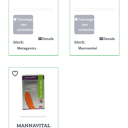
Toevoegen
Toevoegen
aan
aan
winkelwagen
winkelwagen
Details
Details
Merk:
Merk:
Metagenics
Mannavital
MANNAVITAL