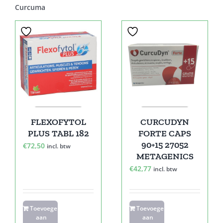
Curcuma
FLEXOFYTOL
CURCUDYN
PLUS TABL 182
FORTE CAPS
90+15 27052
€
72,50
incl. btw
METAGENICS
€
42,77
incl. btw
Toevoegen
Toevoegen
aan
aan