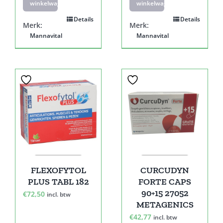
winkelwagen
winkelwagen
Details
Details
Merk:
Merk:
Mannavital
Mannavital
FLEXOFYTOL
CURCUDYN
PLUS TABL 182
FORTE CAPS
90+15 27052
€
72,50
incl. btw
METAGENICS
€
42,77
incl. btw