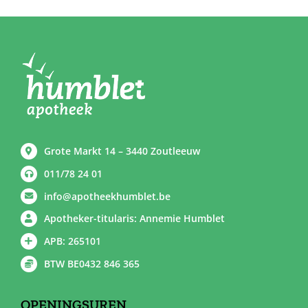
Grote Markt 14 – 3440 Zoutleeuw
011/78 24 01
info@apotheekhumblet.be
Apotheker-titularis: Annemie Humblet
APB: 265101
BTW BE0432 846 365
OPENINGSUREN