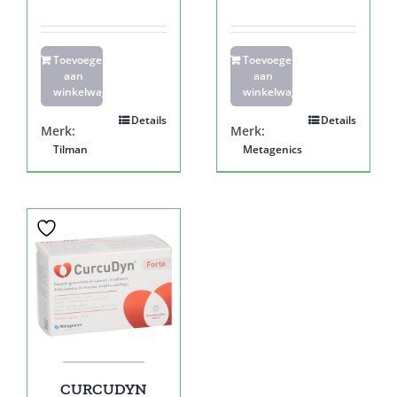
Toevoegen
Toevoegen
aan
aan
winkelwagen
winkelwagen
Details
Details
Merk:
Merk:
Tilman
Metagenics
CURCUDYN