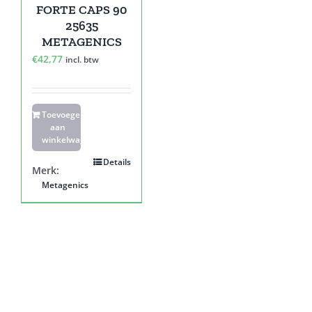
FORTE CAPS 90
25635
METAGENICS
€
42,77
incl. btw
Toevoegen
aan
winkelwagen
Details
Merk:
Metagenics