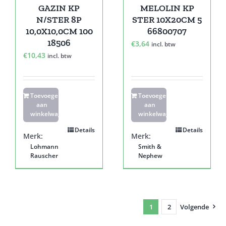
GAZIN KP
MELOLIN KP
N/STER 8P
STER 10X20CM 5
10,0X10,0CM 100
66800707
18506
€
3,64
incl. btw
€
10,43
incl. btw
Toevoegen
Toevoegen
aan
aan
winkelwagen
winkelwagen
Details
Details
Merk:
Merk:
Lohmann
Smith &
Rauscher
Nephew
1
2
Volgende