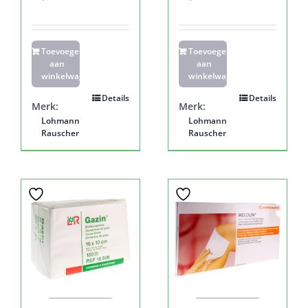
Toevoegen
Toevoegen
aan
aan
winkelwagen
winkelwagen
Details
Details
Merk:
Merk:
Lohmann
Lohmann
Rauscher
Rauscher