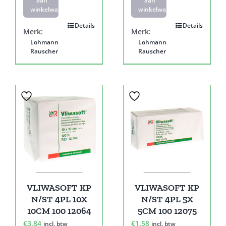
aan
aan
winkelwagen
winkelwagen
Details
Details
Merk:
Merk:
Lohmann
Lohmann
Rauscher
Rauscher
VLIWASOFT KP
VLIWASOFT KP
N/ST 4PL 10X
N/ST 4PL 5X
10CM 100 12064
5CM 100 12075
€
3,84
€
1,58
incl. btw
incl. btw