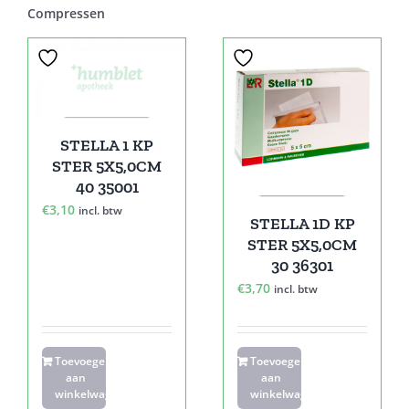
Compressen
STELLA 1 KP
STER 5X5,0CM
40 35001
€
3,10
incl. btw
STELLA 1D KP
STER 5X5,0CM
30 36301
€
3,70
incl. btw
Toevoegen
Toevoegen
aan
aan
winkelwagen
winkelwagen