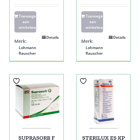
Toevoegen
Toevoegen
aan
aan
winkelwagen
winkelwagen
Details
Details
Merk:
Merk:
Lohmann
Lohmann
Rauscher
Rauscher
SUPRASORB F
STERILUX ES KP