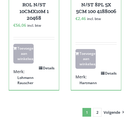
ROL N/ST
N/ST 8PL 5X
10CMX10M 1
5CM 100 4188006
20468
€
2,46
incl. btw
€
56,06
incl. btw
Toevoegen
aan
Toevoegen
winkelwagen
aan
winkelwagen
Details
Merk:
Details
Merk:
Lohmann
Rauscher
Hartmann
1
2
Volgende