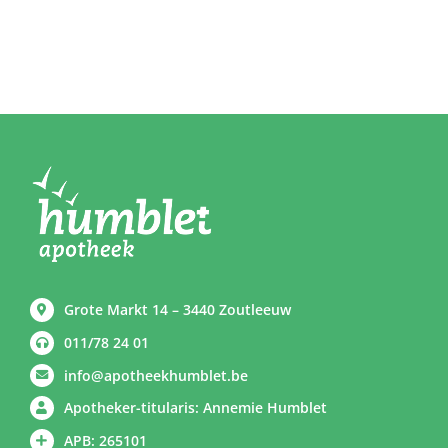
Grote Markt 14 – 3440 Zoutleeuw
011/78 24 01
info@apotheekhumblet.be
Apotheker-titularis: Annemie Humblet
APB: 265101