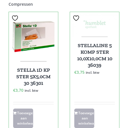
Compressen
STELLALINE 5
KOMP STER
10,0X10,0CM 10
36039
STELLA 1D KP
€
3,75
incl. btw
STER 5X5,0CM
30 36301
€
3,70
incl. btw
Toevoegen
Toevoegen
aan
aan
winkelwagen
winkelwagen