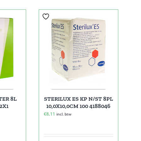
TER 8L
STERILUX ES KP N/ST 8PL
12X1
10,0X10,0CM 100 4188046
€
8,11
incl. btw