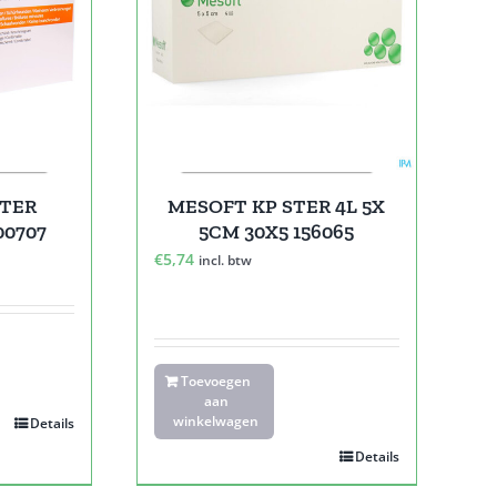
STER
MESOFT KP STER 4L 5X
00707
5CM 30X5 156065
€
5,74
incl. btw
Toevoegen
aan
winkelwagen
Details
Details