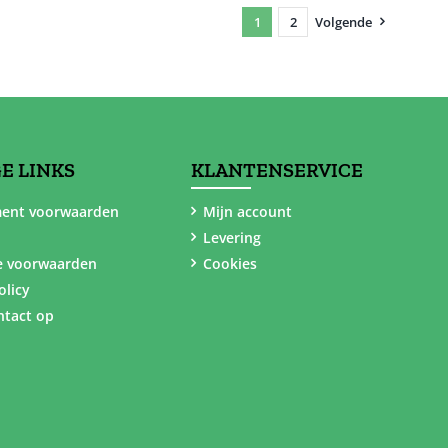
1
2
Volgende
E LINKS
KLANTENSERVICE
ent voorwaarden
Mijn account
Levering
e voorwaarden
Cookies
olicy
tact op