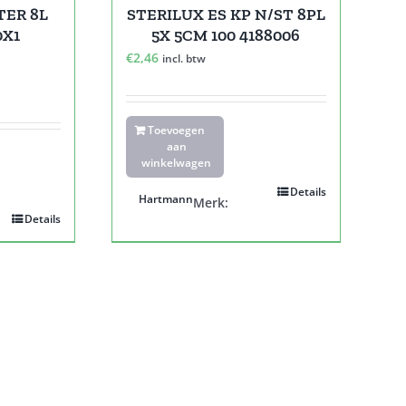
TER 8L
STERILUX ES KP N/ST 8PL
0X1
5X 5CM 100 4188006
€
2,46
incl. btw
Toevoegen
aan
winkelwagen
Details
Hartmann
Merk:
Details