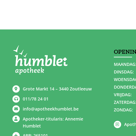
OPENI
MAANDAG
DINSDAG:
WOENSDA
DONDERD
Grote Markt 14 – 3440 Zoutleeuw
VRIJDAG:
011/78 24 01
ZATERDAG
info@apotheekhumblet.be
ZONDAG:
Apotheker-titularis: Annemie
Apoth
Humblet
APB: 265101