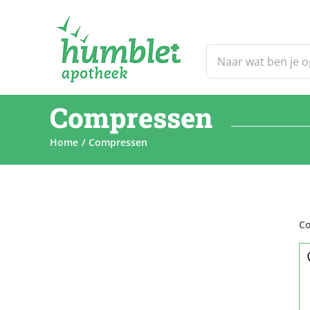
Ga
naar
inhoud
Zoeken
naar:
Compressen
Home
Compressen
C