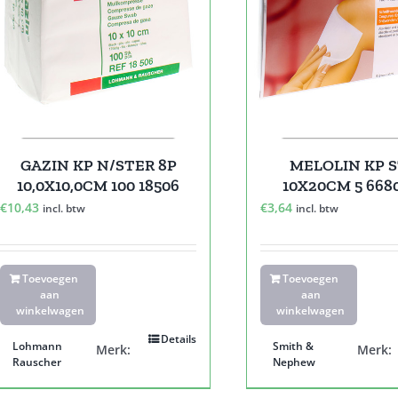
GAZIN KP N/STER 8P
MELOLIN KP 
10,0X10,0CM 100 18506
10X20CM 5 668
€
10,43
€
3,64
incl. btw
incl. btw
Toevoegen
Toevoegen
aan
aan
winkelwagen
winkelwagen
Details
Lohmann
Smith &
Merk:
Merk:
Rauscher
Nephew