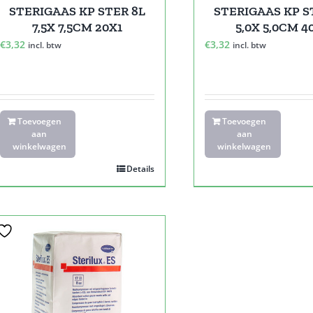
STERIGAAS KP STER 8L
STERIGAAS KP S
7,5X 7,5CM 20X1
5,0X 5,0CM 4
€
3,32
€
3,32
incl. btw
incl. btw
Toevoegen
Toevoegen
aan
aan
winkelwagen
winkelwagen
Details