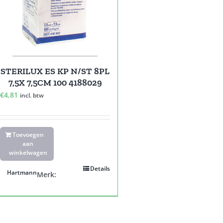
STERILUX ES KP N/ST 8PL
7,5X 7,5CM 100 4188029
€
4,81
incl. btw
Toevoegen
aan
winkelwagen
Details
Hartmann
Merk: