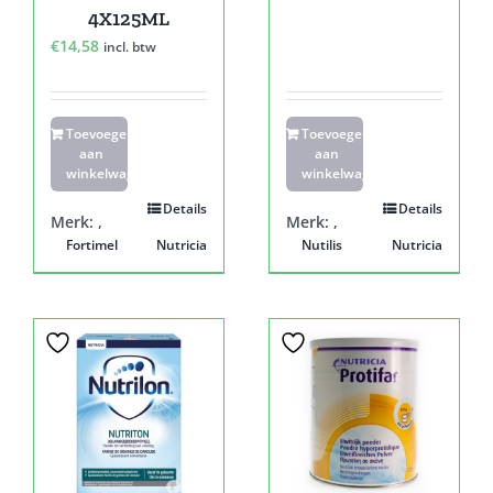
4X125ML
€
14,58
incl. btw
Toevoegen
Toevoegen
aan
aan
winkelwagen
winkelwagen
Details
Details
Merk:
,
Merk:
,
Fortimel
Nutricia
Nutilis
Nutricia