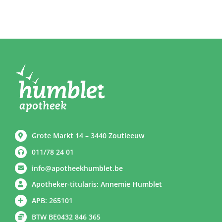
Grote Markt 14 – 3440 Zoutleeuw
011/78 24 01
info@apotheekhumblet.be
Apotheker-titularis: Annemie Humblet
APB: 265101
BTW BE0432 846 365