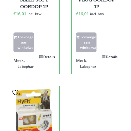
OORDOP 1P
1P
€
16,01
€
16,01
incl. btw
incl. btw
Toevoegen
Toevoegen
aan
aan
winkelwagen
winkelwagen
Details
Details
Merk:
Merk:
Labophar
Labophar