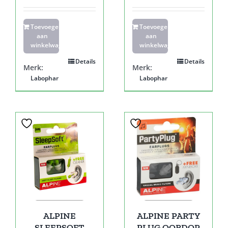
Toevoegen
Toevoegen
aan
aan
winkelwagen
winkelwagen
Details
Details
Merk:
Merk:
Labophar
Labophar
ALPINE
ALPINE PARTY
SLEEPSOFT
PLUG OORDOP