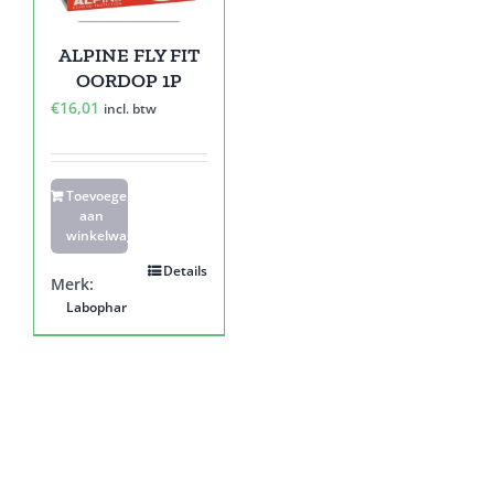
ALPINE FLY FIT
OORDOP 1P
€
16,01
incl. btw
Toevoegen
aan
winkelwagen
Details
Merk:
Labophar