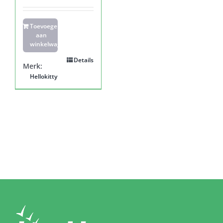
Toevoegen
aan
winkelwagen
Details
Merk:
Hellokitty