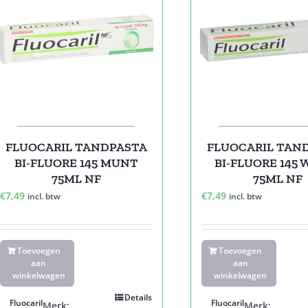
FLUOCARIL TANDPASTA
FLUOCARIL TAN
BI-FLUORE 145 MUNT
BI-FLUORE 145 
75ML NF
75ML NF
€
7,49
€
7,49
incl. btw
incl. btw
Toevoegen
Toevoegen
aan
aan
winkelwagen
winkelwagen
Details
Fluocaril
Fluocaril
Merk:
Merk: