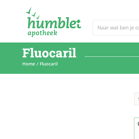
Ga
naar
inhoud
Zoeken
naar:
Fluocaril
Home
Fluocaril