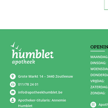
OPENI
MAANDAG
DINSDAG:
WOENSDA
DONDERD
Grote Markt 14 – 3440 Zoutleeuw
VRIJDAG:
011/78 24 01
ZATERDAG
info@apotheekhumblet.be
ZONDAG:
Apotheker-titularis: Annemie
Apoth
Humblet