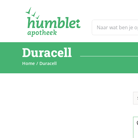
Ga
naar
inhoud
Zoeken
naar:
Duracell
Home
Duracell