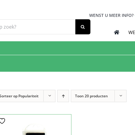
WENST U MEER INFO?
WE
Sorteer op
Populariteit
Toon
20 producten