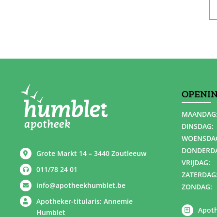
OPENI
MAANDAG
DINSDAG:
WOENSDA
DONDERD
Grote Markt 14 – 3440 Zoutleeuw
VRIJDAG:
011/78 24 01
ZATERDAG
info@apotheekhumblet.be
ZONDAG:
Apotheker-titularis: Annemie
Apoth
Humblet